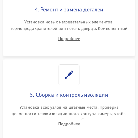
4. Ремонт и замена деталей
Установка новых нагревательных элементов,
термопредохранителей или петель дверцы. Компонентный
ремонт электронного модуля управления, замена
Подробнее
выгоревших реле, восстановление контактов и замена
уплотнителя.
5. Сборка и контроль изоляции
Установка всех узлов на штатные места. Проверка
целостности теплоизоляционного контура камеры, чтобы
исключить перегрев кухонной мебели и потерю тепла.
Подробнее
Надежная фиксация клемм и сборка корпуса шкафа.