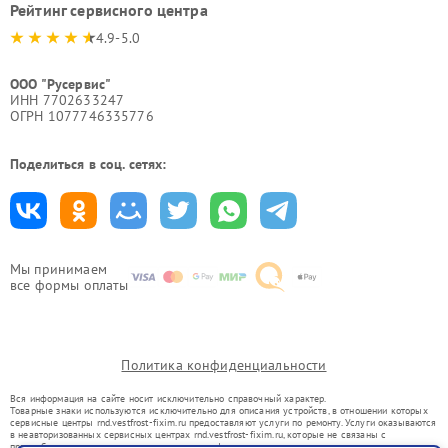
Рейтинг сервисного центра
4.9-5.0
ООО "Русервис"
ИНН 7702633247
ОГРН 1077746335776
Поделиться в соц. сетях:
Мы принимаем
все формы оплаты
Политика конфиденциальности
Вся информация на сайте носит исключительно справочный характер.
Товарные знаки используются исключительно для описания устройств, в отношении которых
сервисные центры rnd.vestfrost-fixim.ru предоставляют услуги по ремонту. Услуги оказываются
в неавторизованных сервисных центрах rnd.vestfrost-fixim.ru, которые не связаны с
правообладателями товарных знаков или их официальными представителями.