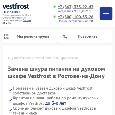
+7 (863) 333-92-43
Ежедневно с 9:00 до 21:00
FIX-VESTFROST
Ремонт устройств Vestfrost
+7 (800) 100-33-26
Специализированный
cервисный центр г.
Ростов-
Звонок бесплатный по РФ
на-Дону
Мы ремонтируем
Позвонить
-Дону
Духовой шкаф Vestfrost замена шнура питания
Замена шнура питания на духовом
шкафе Vestfrost в Ростове-на-Дону
Привезем и увезем духовой шкаф Vestfrost
собственной доставкой
Гарантия на наши работы по ремонту духовых
до 3-х лет
шкафов Vestfrost
Ремонт холодильников Vestfrost
Ремонт стиральных машин Vestfrost
Ремонт варочных панелей Vestfrost
Ремонт сушильных машин Vestfrost
Ремонт морозильных камер Vestfrost
Ремонт посудомоечных машин Vestfrost
Ремонт водонагревателей Vestfrost
Ремонт винных шкафов Vestfrost
Срочный ремонт духовых шкафов Vestfrost в
течении часа