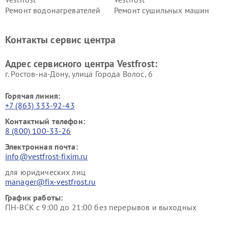
Ремонт водонагревателей
Ремонт сушильных машин
Vestfrost
Vestfrost
Ремонт винных шкафов
Ремонт вытяжек Vestfrost
Контакты сервис центра
Vestfrost
Ремонт пылесосов Vestfrost
Адрес сервисного центра Vestfrost:
г. Ростов-на-Дону, улица Города Волос, 6
Горячая линия:
+7 (863) 333-92-43
Контактный телефон:
8 (800) 100-33-26
Электронная почта:
info@vestfrost-fixim.ru
для юридических лиц
manager@fix-vestfrost.ru
График работы:
ПН-ВСК с 9:00 до 21:00 без перерывов и выходных