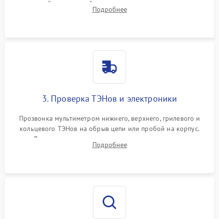
задней или верхней панели для прямого доступа к
Подробнее
нагревательным элементам, плате и вентиляторам.
3. Проверка ТЭНов и электроники
Прозвонка мультиметром нижнего, верхнего, грилевого и
кольцевого ТЭНов на обрыв цепи или пробой на корпус.
Диагностика термостата, датчиков температуры,
Подробнее
переключателя режимов и мотора конвекции.