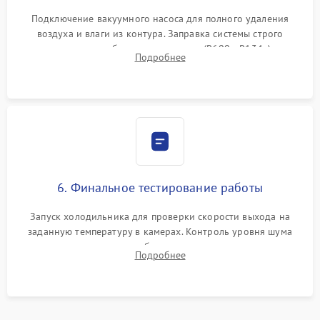
Подключение вакуумного насоса для полного удаления
воздуха и влаги из контура. Заправка системы строго
дозированным объемом хладагента (R600a, R134a) по
Подробнее
электронным весам. Контроль рабочего давления в системе.
6. Финальное тестирование работы
Запуск холодильника для проверки скорости выхода на
заданную температуру в камерах. Контроль уровня шума
компрессора, отсутствия обмерзания стенок и корректного
Подробнее
срабатывания системы автоматической оттайки.