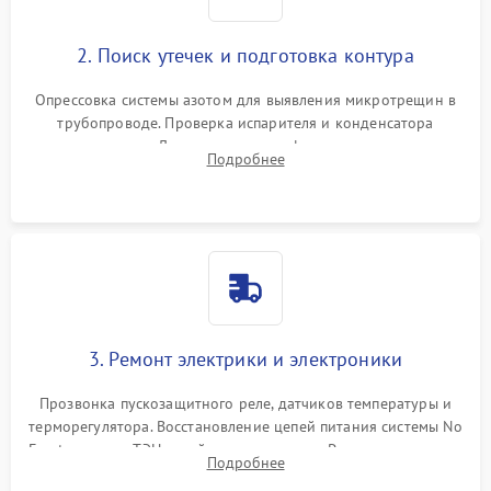
2. Поиск утечек и подготовка контура
Опрессовка системы азотом для выявления микротрещин в
трубопроводе. Проверка испарителя и конденсатора
течеискателем. Демонтаж старого фильтра-осушителя и
Подробнее
продувка капиллярной трубки для устранения засоров.
3. Ремонт электрики и электроники
Прозвонка пускозащитного реле, датчиков температуры и
терморегулятора. Восстановление цепей питания системы No
Frost, включая ТЭН оттайки и вентилятор. Ремонт или замена
Подробнее
платы управления при сбоях алгоритмов.