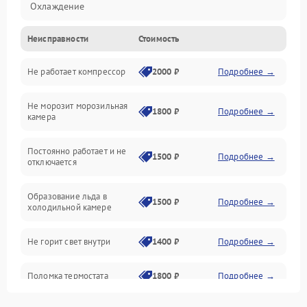
Охлаждение
Неисправности
Стоимость
Механика
Не работает компрессор
2000 ₽
Подробнее →
Электропитание
Не морозит морозильная
Дренаж
1800 ₽
Подробнее →
камера
Оттайка
Постоянно работает и не
1500 ₽
Подробнее →
отключается
Программное обеспечение
Образование льда в
1500 ₽
Подробнее →
холодильной камере
Не горит свет внутри
1400 ₽
Подробнее →
Поломка термостата
1800 ₽
Подробнее →