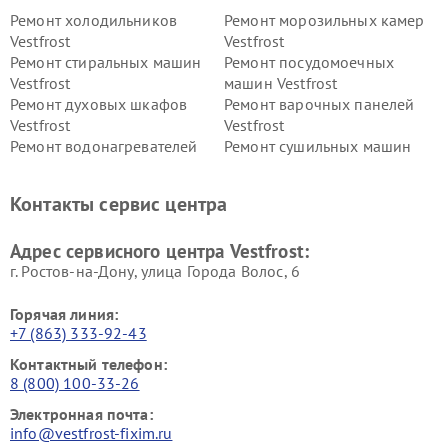
Ремонт холодильников
Ремонт морозильных камер
Vestfrost
Vestfrost
Ремонт стиральных машин
Ремонт посудомоечных
Vestfrost
машин Vestfrost
Ремонт духовых шкафов
Ремонт варочных панелей
Vestfrost
Vestfrost
Ремонт водонагревателей
Ремонт сушильных машин
Vestfrost
Vestfrost
Ремонт винных шкафов
Ремонт вытяжек Vestfrost
Контакты сервис центра
Vestfrost
Ремонт пылесосов Vestfrost
Адрес сервисного центра Vestfrost:
г. Ростов-на-Дону, улица Города Волос, 6
Горячая линия:
+7 (863) 333-92-43
Контактный телефон:
8 (800) 100-33-26
Электронная почта:
info@vestfrost-fixim.ru