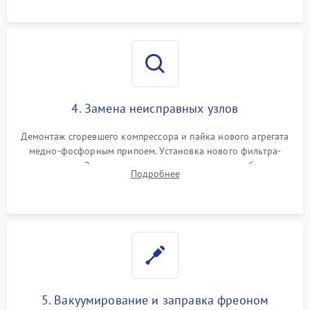
4. Замена неисправных узлов
Демонтаж сгоревшего компрессора и пайка нового агрегата
медно-фосфорным припоем. Установка нового фильтра-
осушителя. Замена изношенных вентиляторов обдува,
Подробнее
сломанных заслонок или поврежденных дверных петель.
5. Вакуумирование и заправка фреоном