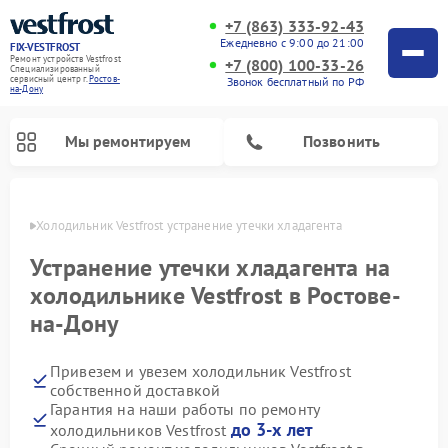
+7 (863) 333-92-43
Ежедневно с 9:00 до 21:00
FIX-VESTFROST
Ремонт устройств Vestfrost
+7 (800) 100-33-26
Специализированный
cервисный центр г.
Ростов-
Звонок бесплатный по РФ
на-Дону
Мы ремонтируем
Позвонить
-Дону
Холодильник Vestfrost устранение утечки хладагента
Устранение утечки хладагента на
холодильнике Vestfrost в Ростове-
на-Дону
Привезем и увезем холодильник Vestfrost
собственной доставкой
Гарантия на наши работы по ремонту
Ремонт морозильных камер Vestfrost
Ремонт посудомоечных машин Vestfrost
Ремонт варочных панелей Vestfrost
Ремонт сушильных машин Vestfrost
Ремонт стиральных машин Vestfrost
Ремонт духовых шкафов Vestfrost
Ремонт водонагревателей Vestfrost
Ремонт винных шкафов Vestfrost
до 3-х лет
холодильников Vestfrost