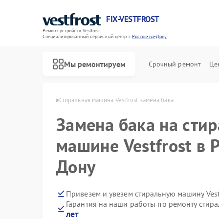
FIX-VESTFROST
Ремонт устройств Vestfrost
Специализированный cервисный центр г.
Ростов-на-Дону
Мы ремонтируем
Срочный ремонт
Це
t в Ростове-на-Дону
Стиральная машина Vestfrost замена бака
Замена бака на сти
машине Vestfrost в 
Дону
Привезем и увезем стиральную машину Vest
Гарантия на наши работы по ремонту стира
лет
Ремонт холодильников Vestfrost
Ремонт морозильных камер Vestfrost
Ремонт посудомоечных машин Vestfrost
Ремонт духовых шкафов Vestfrost
Ремонт варочных панелей Vestfrost
Ремонт водонагревателей Vestfrost
Ремонт сушильных машин Vestfrost
Ремонт винных шкафов Vestfrost