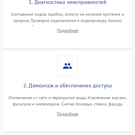
1. Диагностика неисправностей
Считывание кодов ошибок, осмотр на наличие протечек и
засоров. Проверка подключения к водопроводу. Анализ
жалоб на отсутствие слива, нагрева, вращения
Подробнее
разбрызгивателей или срабатывание системы защиты
аквастоп.
2. Демонтаж и обеспечение доступа
Отключение от сети и перекрытие воды. Извлечение корзин,
фильтров и импеллеров. Снятие боковых стенок, фасада
дверцы или нижнего поддона для прямого доступа к
Подробнее
циркуляционному насосу, ТЭНу и сливной помпе.