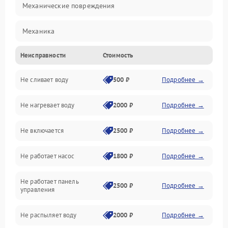
Механические повреждения
Механика
Неисправности
Стоимость
Управление
Не сливает воду
500 ₽
Подробнее →
Электропитание
Не нагревает воду
2000 ₽
Подробнее →
Датчики
Не включается
2500 ₽
Подробнее →
Нагрев
Не работает насос
1800 ₽
Подробнее →
Вода
Не работает панель
Гигиена
2500 ₽
Подробнее →
управления
Программное обеспечение
Не распыляет воду
2000 ₽
Подробнее →