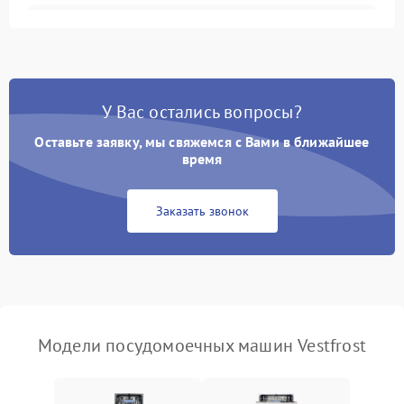
Не запускается цикл
1800 ₽
Подробнее →
стирки
Проблемы с набором
1800 ₽
Подробнее →
воды
У Вас остались вопросы?
Оставьте заявку, мы свяжемся с Вами в ближайшее
Не работает сушилка
2100 ₽
Подробнее →
время
Сбои в работе таймера
1700 ₽
Подробнее →
Заказать звонок
Проблемы с
2100 ₽
Подробнее →
циркуляционным насосом
Модели посудомоечных машин Vestfrost