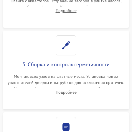
шланга с аквастопом. Устранение засоров в улитке насоса,
патрубках и фильтрах. Компонентный ремонт платы
Подробнее
управления, восстановление поврежденной проводки.
5. Сборка и контроль герметичности
Монтаж всех узлов на штатные места. Установка новых
уплотнителей дверцы и патрубков для исключения протечек.
Надежная фиксация хомутов гидравлической системы,
Подробнее
сборка корпуса и установка датчика поплавка.