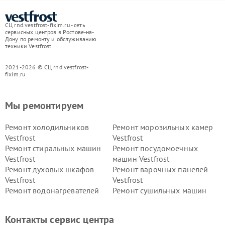
СЦ rnd.vestfrost-fixim.ru - сеть
сервисных центров в Ростове-на-
Дону по ремонту и обслуживанию
техники Vestfrost
2021-2026 © СЦ rnd.vestfrost-
fixim.ru
Мы ремонтируем
Ремонт холодильников
Ремонт морозильных камер
Vestfrost
Vestfrost
Ремонт стиральных машин
Ремонт посудомоечных
Vestfrost
машин Vestfrost
Ремонт духовых шкафов
Ремонт варочных панелей
Vestfrost
Vestfrost
Ремонт водонагревателей
Ремонт сушильных машин
Vestfrost
Vestfrost
Ремонт винных шкафов
Ремонт вытяжек Vestfrost
Контакты сервис центра
Vestfrost