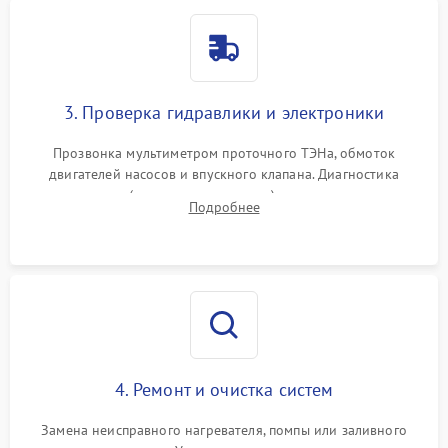
3. Проверка гидравлики и электроники
Прозвонка мультиметром проточного ТЭНа, обмоток
двигателей насосов и впускного клапана. Диагностика
прессостата (датчика уровня воды), датчика мутности,
Подробнее
концевика дверцы и электронного модуля управления.
4. Ремонт и очистка систем
Замена неисправного нагревателя, помпы или заливного