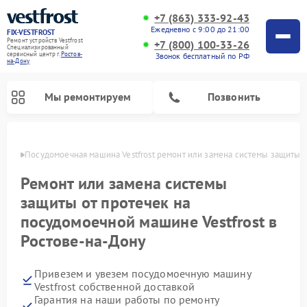
+7 (863) 333-92-43
Ежедневно с 9:00 до 21:00
FIX-VESTFROST
Ремонт устройств Vestfrost
+7 (800) 100-33-26
Специализированный
cервисный центр г.
Ростов-
Звонок бесплатный по РФ
на-Дону
Мы ремонтируем
Позвонить
-Дону
Посудомоечная машина Vestfrost ремонт или замена системы защиты о
Ремонт или замена системы
защиты от протечек на
посудомоечной машине Vestfrost в
Ростове-на-Дону
Привезем и увезем посудомоечную машину
Ремонт холодильников Vestfrost
Ремонт стиральных машин Vestfrost
Ремонт варочных панелей Vestfrost
Ремонт сушильных машин Vestfrost
Ремонт морозильных камер Vestfrost
Ремонт духовых шкафов Vestfrost
Ремонт водонагревателей Vestfrost
Ремонт винных шкафов Vestfrost
Vestfrost собственной доставкой
Гарантия на наши работы по ремонту