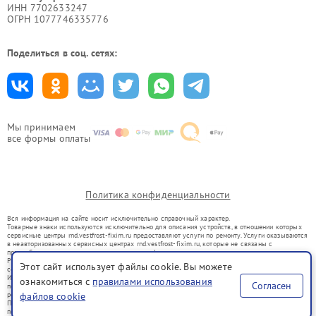
ИНН 7702633247
ОГРН 1077746335776
Поделиться в соц. сетях:
Мы принимаем
все формы оплаты
Политика конфиденциальности
Вся информация на сайте носит исключительно справочный характер.
Товарные знаки используются исключительно для описания устройств, в отношении которых
сервисные центры rnd.vestfrost-fixim.ru предоставляют услуги по ремонту. Услуги оказываются
в неавторизованных сервисных центрах rnd.vestfrost-fixim.ru, которые не связаны с
правообладателями товарных знаков или их официальными представителями.
Ремонт осуществляется для устройств, уже введенных в гражданский оборот в соответствии
Этот сайт использует файлы cookie. Вы можете
со статьей 1487 ГК РФ.
Использование товарных знаков не преследует цели индивидуализации услуг или введения
ознакомиться с
правилами использования
Согласен
потребителей в заблуждение, а служит для информирования о предоставляемых услугах по
ремонту техники указанных брендов.
файлов cookie
Представленная на сайте информация не является публичной офертой, определяемой
положениями Статьи 437(2) Гражданского кодекса РФ