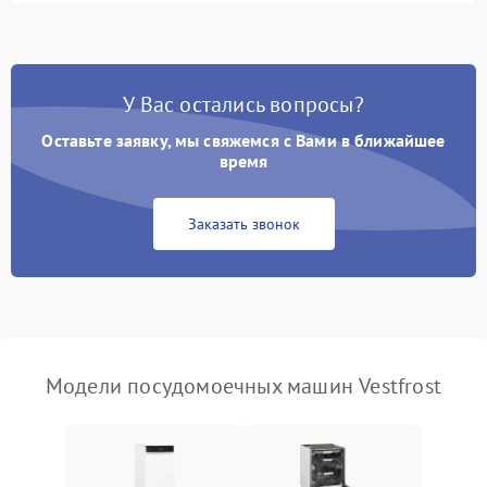
1800 ₽
Подробнее →
стирки
Проблемы с набором
1800 ₽
Подробнее →
воды
У Вас остались вопросы?
Оставьте заявку, мы свяжемся с Вами в ближайшее
Не работает сушилка
2100 ₽
Подробнее →
время
Сбои в работе таймера
1700 ₽
Подробнее →
Заказать звонок
Проблемы с
2100 ₽
Подробнее →
циркуляционным насосом
Модели посудомоечных машин Vestfrost