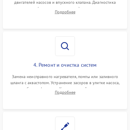
двигателей насосов и впускного клапана. Диагностика
прессостата (датчика уровня воды), датчика мутности,
Подробнее
концевика дверцы и электронного модуля управления.
4. Ремонт и очистка систем
Замена неисправного нагревателя, помпы или заливного
шланга с аквастопом. Устранение засоров в улитке насоса,
патрубках и фильтрах. Компонентный ремонт платы
Подробнее
управления, восстановление поврежденной проводки.