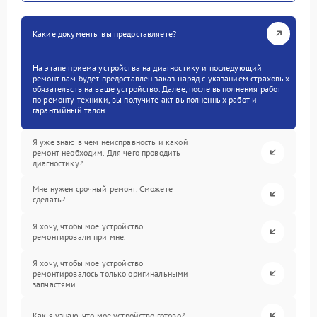
Какие документы вы предоставляете?
На этапе приема устройства на диагностику и последующий
ремонт вам будет предоставлен заказ-наряд с указанием страховых
обязательств на ваше устройство. Далее, после выполнения работ
по ремонту техники, вы получите акт выполненных работ и
гарантийный талон.
Я уже знаю в чем неисправность и какой
ремонт необходим. Для чего проводить
диагностику?
Мне нужен срочный ремонт. Сможете
сделать?
Я хочу, чтобы мое устройство
ремонтировали при мне.
Я хочу, чтобы мое устройство
ремонтировалось только оригинальными
запчастями.
Как я узнаю, что мое устройство готово?