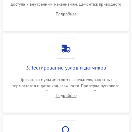
доступа к внутренним механизмам. Демонтаж приводного
ремня, панели управления и защитных кожухов.
Подробнее
Обеспечение свободного доступа к ТЭНу, компрессору,
двигателю и дренажной помпе.
3. Тестирование узлов и датчиков
Прозвонка мультиметром нагревателя, защитных
термостатов и датчиков влажности. Проверка пускового
конденсатора, обмоток мотора и помпы. Для машин с
Подробнее
тепловым насосом — диагностика работы компрессора и
оценка циркуляции хладагента.