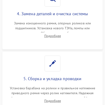
4. Замена деталей и очистка системы
Замена изношенного ремня, опорных роликов или
подшипников. Установка нового ТЭНа, помпы или
термодатчиков. Обязательная глубокая очистка
Подробнее
конденсатора, крыльчатки вентилятора и воздуховодов от
ворса. Восстановление платы управления.
5. Сборка и укладка проводки
Установка барабана на ролики и правильное натяжение
приводного ремня через ролик натяжителя. Надежная
фиксация всех узлов, подключение клемм и шлейфов к
Подробнее
модулю управления. Монтаж корпусных панелей, люка и