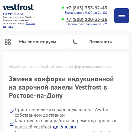
+7 (863) 333-92-43
Ежедневно с 9:00 до 21:00
FIX-VESTFROST
Ремонт устройств Vestfrost
+7 (800) 100-33-26
Специализированный
cервисный центр г.
Ростов-
Звонок бесплатный по РФ
на-Дону
Мы ремонтируем
Позвонить
-Дону
Варочная панель Vestfrost замена конфорки индукционной
Замена конфорки индукционной
на варочной панели Vestfrost в
Ростове-на-Дону
Привезем и увезем варочную панель Vestfrost
собственной доставкой
Гарантия на наши работы по ремонту варочных
Ремонт холодильников Vestfrost
Ремонт стиральных машин Vestfrost
Ремонт духовых шкафов Vestfrost
Ремонт сушильных машин Vestfrost
Ремонт морозильных камер Vestfrost
Ремонт посудомоечных машин Vestfrost
Ремонт водонагревателей Vestfrost
Ремонт винных шкафов Vestfrost
до 3-х лет
панелей Vestfrost