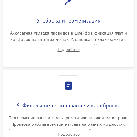
5. Сборка и герметизация
Аккуратная укладка проводов и шлейфов, фиксация плат и
конфорок на штатных местах. Установка стеклокерамики с
проверкой равномерности зазоров. Нанесение
Подробнее
термостойкого герметика или укладка уплотнительной
ленты по контуру.
6. Финальное тестирование и калибровка
Подключение панели к электросети или газовой магистрали.
Проверка работы всех зон нагрева на разных мощностях.
Тестирование сенсорного управления, таймера, индикаторов
Подробнее
остаточного тепла и систем защиты от перегрева.