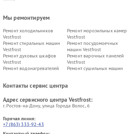
Мы ремонтируем
Ремонт холодильников
Ремонт морозильных камер
Vestfrost
Vestfrost
Ремонт стиральных машин
Ремонт посудомоечных
Vestfrost
машин Vestfrost
Ремонт духовых шкафов
Ремонт варочных панелей
Vestfrost
Vestfrost
Ремонт водонагревателей
Ремонт сушильных машин
Vestfrost
Vestfrost
Ремонт винных шкафов
Ремонт вытяжек Vestfrost
Контакты сервис центра
Vestfrost
Ремонт пылесосов Vestfrost
Адрес сервисного центра Vestfrost:
г. Ростов-на-Дону, улица Города Волос, 6
Горячая линия:
+7 (863) 333-92-43
Контактный телефон: