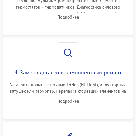
Прозвонка мультиметром нагревательных элементов,
термостатов и термодатчиков. Диагностика силового
модуля, реле, диодных мостов и IGBT-транзисторов (для
Подробнее
индукции). Проверка кранов и газ-контроля (для газовых
панелей).
4. Замена деталей и компонентный ремонт
Установка новых ленточных ТЭНов (Hi-Light), индукторных
катушек или термопар. Перепайка сгоревших элементов на
плате управления, восстановление токопроводящих
Подробнее
дорожек. Очистка контактов и замена поврежденной
проводки.