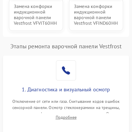
Замена конфорки
Замена конфорки
индукционной
индукционной
варочной панели
варочной панели
Vestfrost VFVIT60HH
Vestfrost VFIND60HH
Этапы ремонта варочной панели Vestfrost
1. Диагностика и визуальный осмотр
Отключение от сети или газа. Считывание кодов ошибок
сенсорной панели. Осмотр стеклокерамики на трещины,
проверка конфорок на равномерность нагрева. Опрос
Подробнее
клиента о симптомах (не включается, не видит посуду,
щелкает).