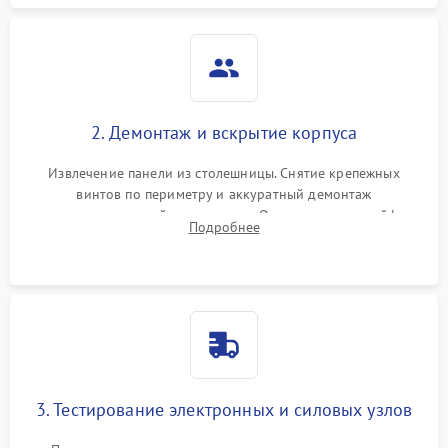
2. Демонтаж и вскрытие корпуса
Извлечение панели из столешницы. Снятие крепежных
винтов по периметру и аккуратный демонтаж
стеклокерамической поверхности. Отсоединение шлейфов
Подробнее
сенсорного блока для доступа к силовым платам, катушкам
или ТЭНам.
3. Тестирование электронных и силовых узлов