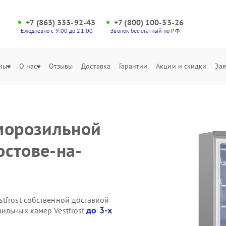
+7 (863) 333-92-43
+7 (800) 100-33-26
Ежедневно с 9:00 до 21:00
Звонок бесплатный по РФ
ны
О нас
Отзывы
Доставка
Гарантии
Акции и скидки
Зая
морозильной
остове-на-
tfrost собственной доставкой
до 3-х
ильных камер Vestfrost