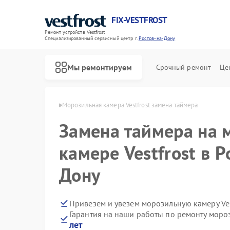
FIX-VESTFROST
Ремонт устройств Vestfrost
Специализированный cервисный центр г.
Ростов-на-Дону
Мы ремонтируем
Срочный ремонт
Це
t в Ростове-на-Дону
Морозильная камера Vestfrost замена таймера
Замена таймера на 
камере Vestfrost в Р
Дону
Привезем и увезем морозильную камеру Ves
Гарантия на наши работы по ремонту мороз
лет
Ремонт холодильников Vestfrost
Ремонт стиральных машин Vestfrost
Ремонт посудомоечных машин Vestfrost
Ремонт духовых шкафов Vestfrost
Ремонт варочных панелей Vestfrost
Ремонт водонагревателей Vestfrost
Ремонт сушильных машин Vestfrost
Ремонт винных шкафов Vestfrost