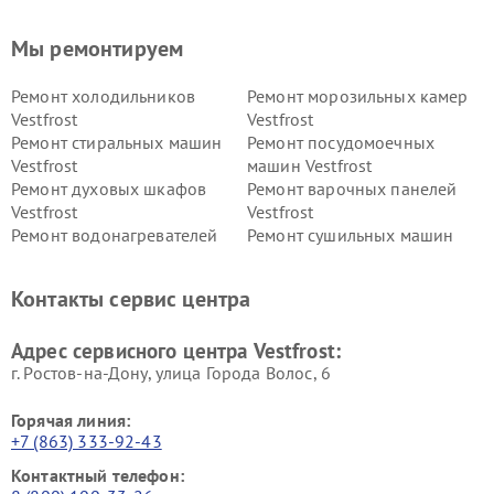
Мы ремонтируем
Ремонт холодильников
Ремонт морозильных камер
Vestfrost
Vestfrost
Ремонт стиральных машин
Ремонт посудомоечных
Vestfrost
машин Vestfrost
Ремонт духовых шкафов
Ремонт варочных панелей
Vestfrost
Vestfrost
Ремонт водонагревателей
Ремонт сушильных машин
Vestfrost
Vestfrost
Ремонт винных шкафов
Ремонт вытяжек Vestfrost
Контакты сервис центра
Vestfrost
Ремонт пылесосов Vestfrost
Адрес сервисного центра Vestfrost:
г. Ростов-на-Дону, улица Города Волос, 6
Горячая линия:
+7 (863) 333-92-43
Контактный телефон: