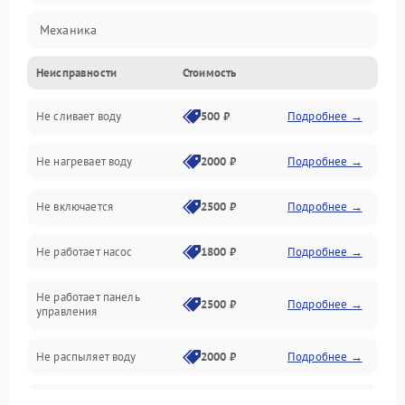
Механика
Неисправности
Стоимость
Управление
Не сливает воду
500 ₽
Подробнее →
Электропитание
Не нагревает воду
2000 ₽
Подробнее →
Датчики
Не включается
2500 ₽
Подробнее →
Нагрев
Не работает насос
1800 ₽
Подробнее →
Вода
Не работает панель
Гигиена
2500 ₽
Подробнее →
управления
Программное обеспечение
Не распыляет воду
2000 ₽
Подробнее →
Не запускается цикл