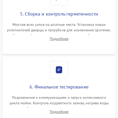
5. Сборка и контроль герметичности
Монтаж всех узлов на штатные места. Установка новых
уплотнителей дверцы и патрубков для исключения протечек.
Надежная фиксация хомутов гидравлической системы,
Подробнее
сборка корпуса и установка датчика поплавка.
6. Финальное тестирование
Подключение к коммуникациям и запуск интенсивного
цикла мойки. Контроль корректного залива, нагрева воды
до нужной температуры, отсутствия посторонних шумов,
Подробнее
штатного слива и абсолютной сухости в поддоне.