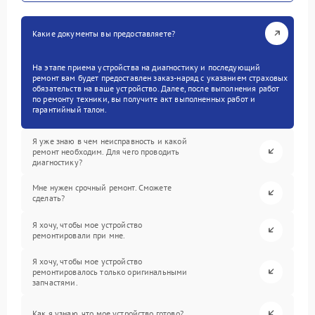
Какие документы вы предоставляете?
На этапе приема устройства на диагностику и последующий
ремонт вам будет предоставлен заказ-наряд с указанием страховых
обязательств на ваше устройство. Далее, после выполнения работ
по ремонту техники, вы получите акт выполненных работ и
гарантийный талон.
Я уже знаю в чем неисправность и какой
ремонт необходим. Для чего проводить
диагностику?
Мне нужен срочный ремонт. Сможете
сделать?
Я хочу, чтобы мое устройство
ремонтировали при мне.
Я хочу, чтобы мое устройство
ремонтировалось только оригинальными
запчастями.
Как я узнаю, что мое устройство готово?