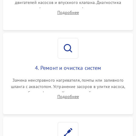
двигателей насосов и впускного клапана. Диагностика
прессостата (датчика уровня воды), датчика мутности,
Подробнее
концевика дверцы и электронного модуля управления.
4. Ремонт и очистка систем
Замена неисправного нагревателя, помпы или заливного
шланга с аквастопом. Устранение засоров в улитке насоса,
патрубках и фильтрах. Компонентный ремонт платы
Подробнее
управления, восстановление поврежденной проводки.