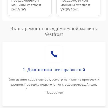
посудомоечной
посудомоечной
машины Vestfrost
машины Vestfrost
D41VDW
VFDW6041
Этапы ремонта посудомоечной машины
Vestfrost
1. Диагностика неисправностей
Считывание кодов ошибок, осмотр на наличие протечек и
засоров. Проверка подключения к водопроводу. Анализ
жалоб на отсутствие слива, нагрева, вращения
Подробнее
разбрызгивателей или срабатывание системы защиты
аквастоп.