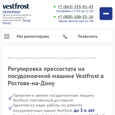
+7 (863) 333-92-43
Ежедневно с 9:00 до 21:00
FIX-VESTFROST
Ремонт устройств Vestfrost
+7 (800) 100-33-26
Специализированный
cервисный центр г.
Ростов-
Звонок бесплатный по РФ
на-Дону
Мы ремонтируем
Позвонить
-Дону
Посудомоечная машина Vestfrost регулировка прессостата
Регулировка прессостата на
посудомоечной машине Vestfrost в
Ростове-на-Дону
Привезем и увезем посудомоечную машину
Vestfrost собственной доставкой
Гарантия на наши работы по ремонту
Ремонт холодильников Vestfrost
Ремонт стиральных машин Vestfrost
Ремонт варочных панелей Vestfrost
Ремонт сушильных машин Vestfrost
Ремонт морозильных камер Vestfrost
Ремонт духовых шкафов Vestfrost
Ремонт водонагревателей Vestfrost
Ремонт винных шкафов Vestfrost
до 3-х лет
посудомоечных машин Vestfrost