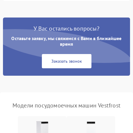
1800 ₽
Подробнее →
стирки
Проблемы с набором
1800 ₽
Подробнее →
воды
У Вас остались вопросы?
Оставьте заявку, мы свяжемся с Вами в ближайшее
Не работает сушилка
2100 ₽
Подробнее →
время
Сбои в работе таймера
1700 ₽
Подробнее →
Заказать звонок
Проблемы с
2100 ₽
Подробнее →
циркуляционным насосом
Модели посудомоечных машин Vestfrost