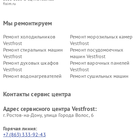
fixim.ru
Мы ремонтируем
Ремонт холодильников
Ремонт морозильных камер
Vestfrost
Vestfrost
Ремонт стиральных машин
Ремонт посудомоечных
Vestfrost
машин Vestfrost
Ремонт духовых шкафов
Ремонт варочных панелей
Vestfrost
Vestfrost
Ремонт водонагревателей
Ремонт сушильных машин
Vestfrost
Vestfrost
Ремонт винных шкафов
Ремонт вытяжек Vestfrost
Контакты сервис центра
Vestfrost
Ремонт пылесосов Vestfrost
Адрес сервисного центра Vestfrost:
г. Ростов-на-Дону, улица Города Волос, 6
Горячая линия:
+7 (863) 333-92-43