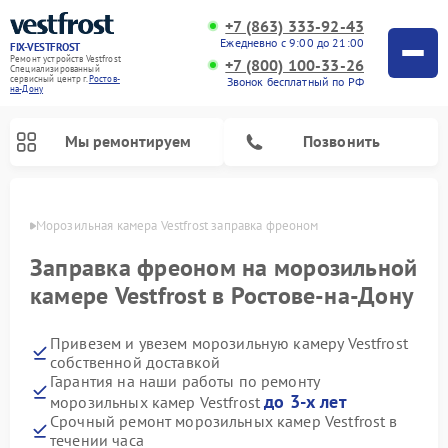
+7 (863) 333-92-43
Ежедневно с 9:00 до 21:00
FIX-VESTFROST
Ремонт устройств Vestfrost
+7 (800) 100-33-26
Специализированный
cервисный центр г.
Ростов-
Звонок бесплатный по РФ
на-Дону
Мы ремонтируем
Позвонить
-Дону
Морозильная камера Vestfrost заправка фреоном
Заправка фреоном на морозильной
камере Vestfrost в Ростове-на-Дону
Привезем и увезем морозильную камеру Vestfrost
собственной доставкой
Гарантия на наши работы по ремонту
до 3-х лет
морозильных камер Vestfrost
Ремонт холодильников Vestfrost
Ремонт посудомоечных машин Vestfrost
Ремонт варочных панелей Vestfrost
Ремонт сушильных машин Vestfrost
Ремонт стиральных машин Vestfrost
Ремонт духовых шкафов Vestfrost
Ремонт водонагревателей Vestfrost
Ремонт винных шкафов Vestfrost
Срочный ремонт морозильных камер Vestfrost в
течении часа