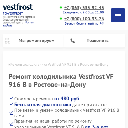
+7 (863) 333-92-43
Ежедневно с 9:00 до 21:00
FIX-VESTFROST
Ремонт устройств Vestfrost
+7 (800) 100-33-26
Специализированный
cервисный центр г.
Ростов-
Звонок бесплатный по РФ
на-Дону
Мы ремонтируем
Позвонить
-Дону
Ремонт холодильника Vestfrost VF 916 B в Ростове-на-Дону
Ремонт холодильника Vestfrost VF
916 B в Ростове-на-Дону
от 480 руб.
Стоимость ремонта
Бесплатная диагностика
даже при отказе
Привезем и увезем холодильник Vestfrost VF 916 B
сами
Ремонт морозильных камер Vestfrost
Ремонт посудомоечных машин Vestfrost
Ремонт варочных панелей Vestfrost
Ремонт сушильных машин Vestfrost
Ремонт стиральных машин Vestfrost
Ремонт духовых шкафов Vestfrost
Ремонт водонагревателей Vestfrost
Ремонт винных шкафов Vestfrost
Гарантия на наши работы по ремонту
до 3-х лет
холодильников Vestfrost VF 916 B