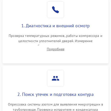
Образование конденсата
1800 ₽
Подробнее →
на стенках
Сбой в работе инвертора
2100 ₽
Подробнее →
1. Диагностика и внешний осмотр
Запах горелого при
2000 ₽
Подробнее →
Проверка температурных режимов, работы компрессора и
работе
целостности уплотнителей дверей. Измерение
сопротивления обмоток мотора, проверка термостата и
Не включается
Подробнее
1000 ₽
Подробнее →
считывание кодов ошибок с электронного дисплея.
холодильник
Проблемы с системой
автоматической
1800 ₽
Подробнее →
разморозки
2. Поиск утечек и подготовка контура
Опрессовка системы азотом для выявления микротрещин в
трубопроводе. Проверка испарителя и конденсатора