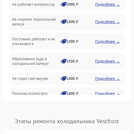
Не работает компрессор
2000 ₽
Подробнее →
Электропитание
Не морозит морозильная
Дренаж
1800 ₽
Подробнее →
камера
Оттайка
Постоянно работает и не
1500 ₽
Подробнее →
отключается
Программное обеспечение
Образование льда в
1500 ₽
Подробнее →
холодильной камере
Не горит свет внутри
1400 ₽
Подробнее →
Поломка термостата
1800 ₽
Подробнее →
Не работает вентилятор
1800 ₽
Подробнее →
Этапы ремонта холодильника Vestfrost
Поломка системы No Frost
2600 ₽
Подробнее →