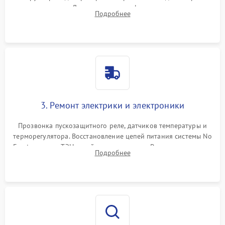
течеискателем. Демонтаж старого фильтра-осушителя и
Подробнее
продувка капиллярной трубки для устранения засоров.
3. Ремонт электрики и электроники
Прозвонка пускозащитного реле, датчиков температуры и
терморегулятора. Восстановление цепей питания системы No
Frost, включая ТЭН оттайки и вентилятор. Ремонт или замена
Подробнее
платы управления при сбоях алгоритмов.