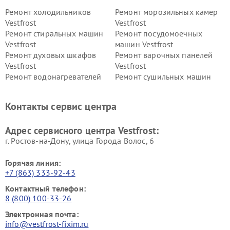
Ремонт холодильников
Ремонт морозильных камер
Vestfrost
Vestfrost
Ремонт стиральных машин
Ремонт посудомоечных
Vestfrost
машин Vestfrost
Ремонт духовых шкафов
Ремонт варочных панелей
Vestfrost
Vestfrost
Ремонт водонагревателей
Ремонт сушильных машин
Vestfrost
Vestfrost
Ремонт винных шкафов
Ремонт вытяжек Vestfrost
Контакты сервис центра
Vestfrost
Ремонт пылесосов Vestfrost
Адрес сервисного центра Vestfrost:
г. Ростов-на-Дону, улица Города Волос, 6
Горячая линия:
+7 (863) 333-92-43
Контактный телефон:
8 (800) 100-33-26
Электронная почта:
info@vestfrost-fixim.ru