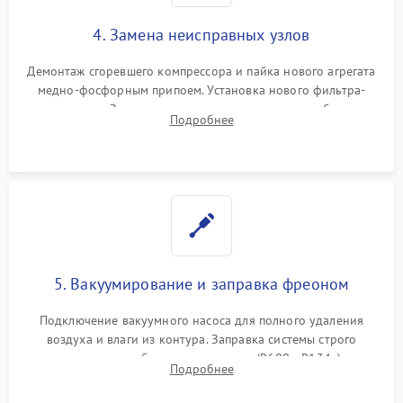
4. Замена неисправных узлов
Демонтаж сгоревшего компрессора и пайка нового агрегата
медно-фосфорным припоем. Установка нового фильтра-
осушителя. Замена изношенных вентиляторов обдува,
Подробнее
сломанных заслонок или поврежденных дверных петель.
5. Вакуумирование и заправка фреоном
Подключение вакуумного насоса для полного удаления
воздуха и влаги из контура. Заправка системы строго
дозированным объемом хладагента (R600a, R134a) по
Подробнее
электронным весам. Контроль рабочего давления в системе.