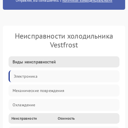
Отправляя, Вы соглашаетесь с
политикой конфиденциальности
Неисправности холодильника
Vestfrost
Виды неисправностей
Электроника
Механические повреждения
Охлаждение
Неисправности
Стоимость
Механика