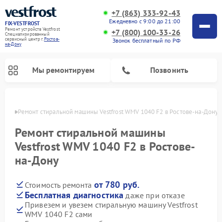
+7 (863) 333-92-43
Ежедневно с 9:00 до 21:00
FIX-VESTFROST
Ремонт устройств Vestfrost
+7 (800) 100-33-26
Специализированный
cервисный центр г.
Ростов-
Звонок бесплатный по РФ
на-Дону
Мы ремонтируем
Позвонить
-Дону
Ремонт стиральной машины Vestfrost WMV 1040 F2 в Ростове-на-Дону
Ремонт стиральной машины
Vestfrost WMV 1040 F2 в Ростове-
на-Дону
от 780 руб.
Стоимость ремонта
Бесплатная диагностика
даже при отказе
Привезем и увезем стиральную машину Vestfrost
Ремонт холодильников Vestfrost
Ремонт посудомоечных машин Vestfrost
Ремонт варочных панелей Vestfrost
Ремонт сушильных машин Vestfrost
Ремонт морозильных камер Vestfrost
Ремонт духовых шкафов Vestfrost
Ремонт водонагревателей Vestfrost
Ремонт винных шкафов Vestfrost
WMV 1040 F2 сами