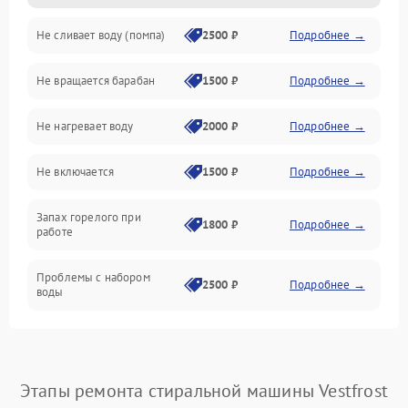
Не сливает воду (помпа)
2500 ₽
Подробнее →
Водоснабжение
Не вращается барабан
1500 ₽
Подробнее →
Слив
Не нагревает воду
2000 ₽
Подробнее →
Программное обеспечение
Не включается
1500 ₽
Подробнее →
Запах горелого при
1800 ₽
Подробнее →
работе
Проблемы с набором
2500 ₽
Подробнее →
воды
Замена ТЭНа
2200 ₽
Подробнее →
Замена платы управления
2200 ₽
Подробнее →
Этапы ремонта стиральной машины Vestfrost