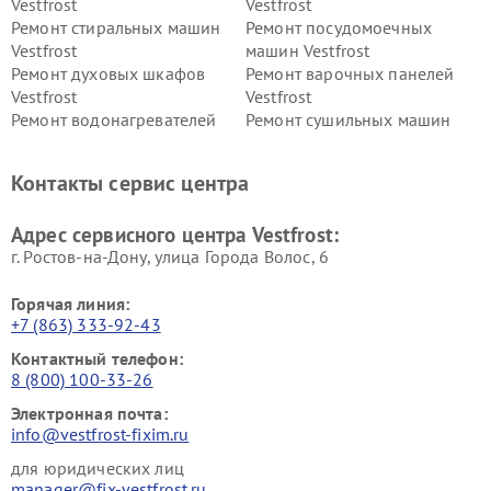
Vestfrost
Vestfrost
Ремонт стиральных машин
Ремонт посудомоечных
Vestfrost
машин Vestfrost
Ремонт духовых шкафов
Ремонт варочных панелей
Vestfrost
Vestfrost
Ремонт водонагревателей
Ремонт сушильных машин
Vestfrost
Vestfrost
Ремонт винных шкафов
Ремонт вытяжек Vestfrost
Контакты сервис центра
Vestfrost
Ремонт пылесосов Vestfrost
Адрес сервисного центра Vestfrost:
г. Ростов-на-Дону, улица Города Волос, 6
Горячая линия:
+7 (863) 333-92-43
Контактный телефон:
8 (800) 100-33-26
Электронная почта:
info@vestfrost-fixim.ru
для юридических лиц
manager@fix-vestfrost.ru