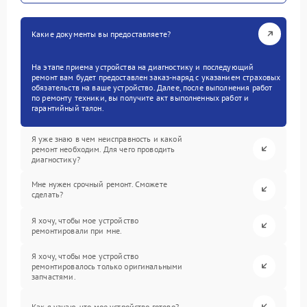
Какие документы вы предоставляете?
На этапе приема устройства на диагностику и последующий
ремонт вам будет предоставлен заказ-наряд с указанием страховых
обязательств на ваше устройство. Далее, после выполнения работ
по ремонту техники, вы получите акт выполненных работ и
гарантийный талон.
Я уже знаю в чем неисправность и какой
ремонт необходим. Для чего проводить
диагностику?
Мне нужен срочный ремонт. Сможете
сделать?
Я хочу, чтобы мое устройство
ремонтировали при мне.
Я хочу, чтобы мое устройство
ремонтировалось только оригинальными
запчастями.
Как я узнаю, что мое устройство готово?