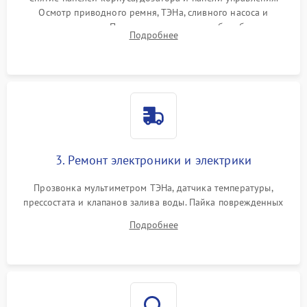
Осмотр приводного ремня, ТЭНа, сливного насоса и
амортизаторов. Проверка подшипников барабана и
Подробнее
крестовины на износ, а манжеты люка на разрывы.
3. Ремонт электроники и электрики
Прозвонка мультиметром ТЭНа, датчика температуры,
прессостата и клапанов залива воды. Пайка поврежденных
дорожек или замена симисторов на плате управления.
Подробнее
Восстановление целостности проводки и контактов.