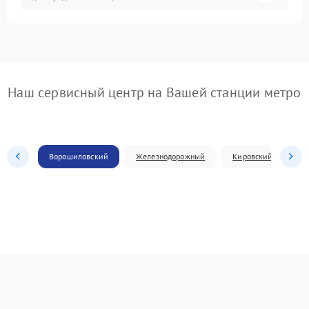
Наш сервисный центр на Вашей станции метро
Ворошиловский
Железнодорожный
Кировский
Л