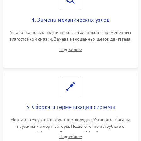
4. Замена механических узлов
Установка новых подшипников и сальников с применением
влагостойкой смазки. Замена изношенных щеток двигателя,
порванного ремня привода, неисправного сливного насоса
Подробнее
или поврежденной резиновой манжеты.
5. Сборка и герметизация системы
Монтаж всех узлов в обратном порядке. Установка бака на
пружины и амортизаторы. Подключение патрубков с
надежной фиксацией хомутами. Обработка стыков
Подробнее
герметиком для предотвращения возможных протечек воды.