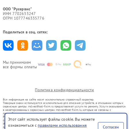
ООО "Русервис"
ИНН 7702633247
ОГРН 1077746335776
Поделиться в соц. сетях:
Мы принимаем
все формы оплаты
Политика конфиденциальности
Вся информация на сайте носит исключительно справочный характер.
Товарные знаки используются исключительно для описания устройств, в отношении которых
сервисные центры rnd.vestfrost-fixim.ru предоставляют услуги по ремонту. Услуги оказываются
в неавторизованных сервисных центрах rnd.vestfrost-fixim.ru, которые не связаны с
правообладателями товарных знаков или их официальными представителями.
Ремонт осуществляется для устройств, уже введенных в гражданский оборот в соответствии
Этот сайт использует файлы cookie. Вы можете
со статьей 1487 ГК РФ.
Использование товарных знаков не преследует цели индивидуализации услуг или введения
ознакомиться с
правилами использования
Согласен
потребителей в заблуждение, а служит для информирования о предоставляемых услугах по