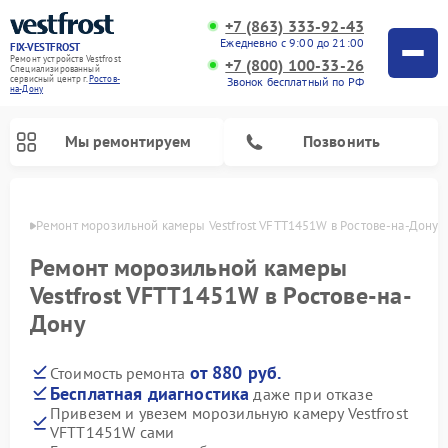
+7 (863) 333-92-43
Ежедневно с 9:00 до 21:00
FIX-VESTFROST
Ремонт устройств Vestfrost
+7 (800) 100-33-26
Специализированный
cервисный центр г.
Ростов-
Звонок бесплатный по РФ
на-Дону
Мы ремонтируем
Позвонить
-Дону
Ремонт морозильной камеры Vestfrost VFTT1451W в Ростове-на-Дону
Ремонт морозильной камеры
Vestfrost VFTT1451W в Ростове-на-
Дону
от 880 руб.
Стоимость ремонта
Бесплатная диагностика
даже при отказе
Привезем и увезем морозильную камеру Vestfrost
Ремонт холодильников Vestfrost
Ремонт посудомоечных машин Vestfrost
Ремонт варочных панелей Vestfrost
Ремонт сушильных машин Vestfrost
Ремонт стиральных машин Vestfrost
Ремонт духовых шкафов Vestfrost
Ремонт водонагревателей Vestfrost
Ремонт винных шкафов Vestfrost
VFTT1451W сами