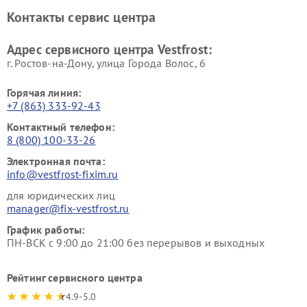
Ремонт винных шкафов
Ремонт вытяжек Vestfrost
Контакты сервис центра
Vestfrost
Ремонт пылесосов Vestfrost
Адрес сервисного центра Vestfrost:
г. Ростов-на-Дону, улица Города Волос, 6
Горячая линия:
+7 (863) 333-92-43
Контактный телефон:
8 (800) 100-33-26
Электронная почта:
info@vestfrost-fixim.ru
для юридических лиц
manager@fix-vestfrost.ru
График работы:
ПН-ВСК с 9:00 до 21:00 без перерывов и выходных
Рейтинг сервисного центра
4.9-5.0