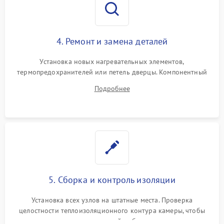
4. Ремонт и замена деталей
Установка новых нагревательных элементов,
термопредохранителей или петель дверцы. Компонентный
ремонт электронного модуля управления, замена
Подробнее
выгоревших реле, восстановление контактов и замена
уплотнителя.
5. Сборка и контроль изоляции
Установка всех узлов на штатные места. Проверка
целостности теплоизоляционного контура камеры, чтобы
исключить перегрев кухонной мебели и потерю тепла.