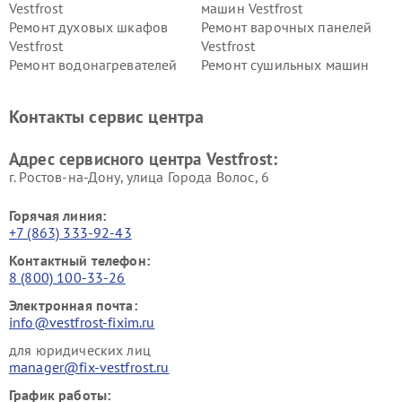
Vestfrost
машин Vestfrost
Ремонт духовых шкафов
Ремонт варочных панелей
Vestfrost
Vestfrost
Ремонт водонагревателей
Ремонт сушильных машин
Vestfrost
Vestfrost
Ремонт винных шкафов
Ремонт вытяжек Vestfrost
Контакты сервис центра
Vestfrost
Ремонт пылесосов Vestfrost
Адрес сервисного центра Vestfrost:
г. Ростов-на-Дону, улица Города Волос, 6
Горячая линия:
+7 (863) 333-92-43
Контактный телефон:
8 (800) 100-33-26
Электронная почта:
info@vestfrost-fixim.ru
для юридических лиц
manager@fix-vestfrost.ru
График работы: