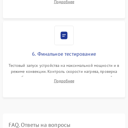
Подробнее
Надежная фиксация клемм и сборка корпуса шкафа.
6. Финальное тестирование
Тестовый запуск устройства на максимальной мощности и в
режиме конвекции. Контроль скорости нагрева, проверка
срабатывания термостата при достижении заданной
Подробнее
температуры и тест на отсутствие утечек тока.
FAQ. Ответы на вопросы