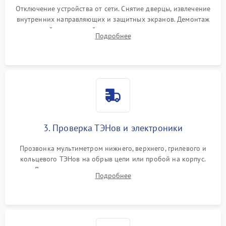
Отключение устройства от сети. Снятие дверцы, извлечение
внутренних направляющих и защитных экранов. Демонтаж
задней или верхней панели для прямого доступа к
Подробнее
нагревательным элементам, плате и вентиляторам.
3. Проверка ТЭНов и электроники
Прозвонка мультиметром нижнего, верхнего, грилевого и
кольцевого ТЭНов на обрыв цепи или пробой на корпус.
Диагностика термостата, датчиков температуры,
Подробнее
переключателя режимов и мотора конвекции.