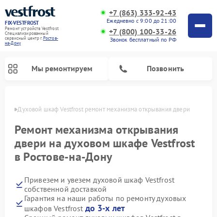
+7 (863) 333-92-43
Ежедневно с 9:00 до 21:00
FIX-VESTFROST
Ремонт устройств Vestfrost
+7 (800) 100-33-26
Специализированный
cервисный центр г.
Ростов-
Звонок бесплатный по РФ
на-Дону
Мы ремонтируем
Позвонить
-Дону
Духовой шкаф Vestfrost ремонт механизма открывания двери
Ремонт механизма открывания
двери на духовом шкафе Vestfrost
в Ростове-на-Дону
Привезем и увезем духовой шкаф Vestfrost
собственной доставкой
Гарантия на наши работы по ремонту духовых
Ремонт холодильников Vestfrost
Ремонт стиральных машин Vestfrost
Ремонт варочных панелей Vestfrost
Ремонт сушильных машин Vestfrost
Ремонт морозильных камер Vestfrost
Ремонт посудомоечных машин Vestfrost
Ремонт водонагревателей Vestfrost
Ремонт винных шкафов Vestfrost
до 3-х лет
шкафов Vestfrost