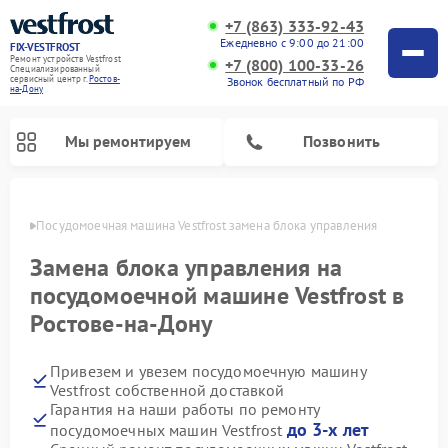
+7 (863) 333-92-43
Ежедневно с 9:00 до 21:00
FIX-VESTFROST
Ремонт устройств Vestfrost
+7 (800) 100-33-26
Специализированный
cервисный центр г.
Ростов-
Звонок бесплатный по РФ
на-Дону
Мы ремонтируем
Позвонить
-Дону
Посудомоечная машина Vestfrost замена блока управления
Замена блока управления на
посудомоечной машине Vestfrost в
Ростове-на-Дону
Привезем и увезем посудомоечную машину
Vestfrost собственной доставкой
Гарантия на наши работы по ремонту
Ремонт холодильников Vestfrost
Ремонт стиральных машин Vestfrost
Ремонт варочных панелей Vestfrost
Ремонт сушильных машин Vestfrost
Ремонт морозильных камер Vestfrost
Ремонт духовых шкафов Vestfrost
Ремонт водонагревателей Vestfrost
Ремонт винных шкафов Vestfrost
до 3-х лет
посудомоечных машин Vestfrost