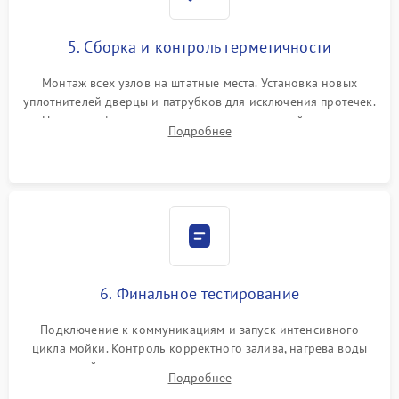
5. Сборка и контроль герметичности
Монтаж всех узлов на штатные места. Установка новых
уплотнителей дверцы и патрубков для исключения протечек.
Надежная фиксация хомутов гидравлической системы,
Подробнее
сборка корпуса и установка датчика поплавка.
6. Финальное тестирование
Подключение к коммуникациям и запуск интенсивного
цикла мойки. Контроль корректного залива, нагрева воды
до нужной температуры, отсутствия посторонних шумов,
Подробнее
штатного слива и абсолютной сухости в поддоне.