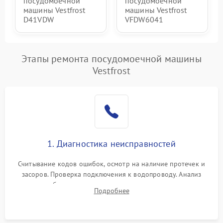
посудомоечной
посудомоечной
машины Vestfrost
машины Vestfrost
D41VDW
VFDW6041
Этапы ремонта посудомоечной машины
Vestfrost
1. Диагностика неисправностей
Считывание кодов ошибок, осмотр на наличие протечек и
засоров. Проверка подключения к водопроводу. Анализ
жалоб на отсутствие слива, нагрева, вращения
Подробнее
разбрызгивателей или срабатывание системы защиты
аквастоп.