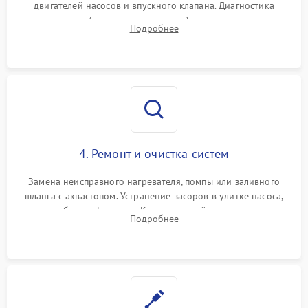
двигателей насосов и впускного клапана. Диагностика
прессостата (датчика уровня воды), датчика мутности,
Подробнее
концевика дверцы и электронного модуля управления.
4. Ремонт и очистка систем
Замена неисправного нагревателя, помпы или заливного
шланга с аквастопом. Устранение засоров в улитке насоса,
патрубках и фильтрах. Компонентный ремонт платы
Подробнее
управления, восстановление поврежденной проводки.