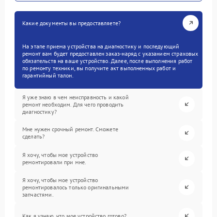
Какие документы вы предоставляете?
На этапе приема устройства на диагностику и последующий
ремонт вам будет предоставлен заказ-наряд с указанием страховых
обязательств на ваше устройство. Далее, после выполнения работ
по ремонту техники, вы получите акт выполненных работ и
гарантийный талон.
Я уже знаю в чем неисправность и какой
ремонт необходим. Для чего проводить
диагностику?
Мне нужен срочный ремонт. Сможете
сделать?
Я хочу, чтобы мое устройство
ремонтировали при мне.
Я хочу, чтобы мое устройство
ремонтировалось только оригинальными
запчастями.
Как я узнаю, что мое устройство готово?