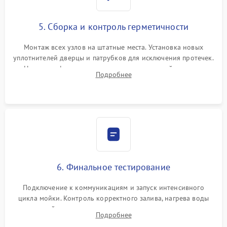
5. Сборка и контроль герметичности
Монтаж всех узлов на штатные места. Установка новых
уплотнителей дверцы и патрубков для исключения протечек.
Надежная фиксация хомутов гидравлической системы,
Подробнее
сборка корпуса и установка датчика поплавка.
6. Финальное тестирование
Подключение к коммуникациям и запуск интенсивного
цикла мойки. Контроль корректного залива, нагрева воды
до нужной температуры, отсутствия посторонних шумов,
Подробнее
штатного слива и абсолютной сухости в поддоне.