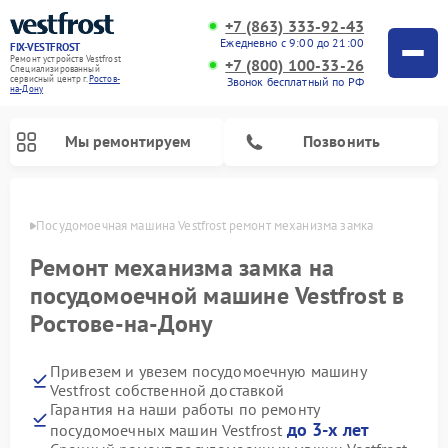
+7 (863) 333-92-43
Ежедневно с 9:00 до 21:00
FIX-VESTFROST
Ремонт устройств Vestfrost
+7 (800) 100-33-26
Специализированный
cервисный центр г.
Ростов-
Звонок бесплатный по РФ
на-Дону
Мы ремонтируем
Позвонить
-Дону
Посудомоечная машина Vestfrost ремонт механизма замка
Ремонт механизма замка на
посудомоечной машине Vestfrost в
Ростове-на-Дону
Привезем и увезем посудомоечную машину
Vestfrost собственной доставкой
Гарантия на наши работы по ремонту
Ремонт холодильников Vestfrost
Ремонт стиральных машин Vestfrost
Ремонт варочных панелей Vestfrost
Ремонт сушильных машин Vestfrost
Ремонт морозильных камер Vestfrost
Ремонт духовых шкафов Vestfrost
Ремонт водонагревателей Vestfrost
Ремонт винных шкафов Vestfrost
до 3-х лет
посудомоечных машин Vestfrost