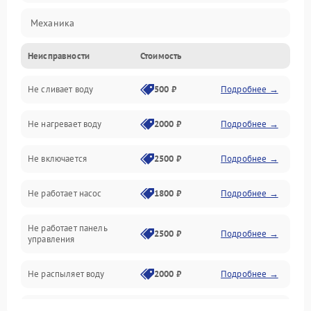
Механика
Неисправности
Стоимость
Управление
Не сливает воду
500 ₽
Подробнее →
Электропитание
Не нагревает воду
2000 ₽
Подробнее →
Датчики
Не включается
2500 ₽
Подробнее →
Нагрев
Не работает насос
1800 ₽
Подробнее →
Вода
Не работает панель
Гигиена
2500 ₽
Подробнее →
управления
Программное обеспечение
Не распыляет воду
2000 ₽
Подробнее →
Не запускается цикл