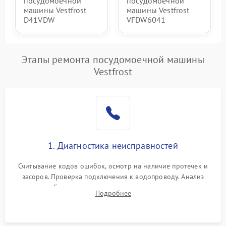
посудомоечной
посудомоечной
машины Vestfrost
машины Vestfrost
D41VDW
VFDW6041
Этапы ремонта посудомоечной машины
Vestfrost
1. Диагностика неисправностей
Считывание кодов ошибок, осмотр на наличие протечек и
засоров. Проверка подключения к водопроводу. Анализ
жалоб на отсутствие слива, нагрева, вращения
Подробнее
разбрызгивателей или срабатывание системы защиты
аквастоп.