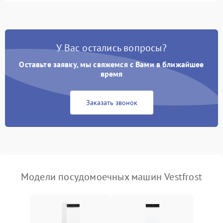
1800 ₽
Подробнее →
стирки
Проблемы с набором
1800 ₽
Подробнее →
воды
У Вас остались вопросы?
Оставьте заявку, мы свяжемся с Вами в ближайшее
Не работает сушилка
2100 ₽
Подробнее →
время
Сбои в работе таймера
1700 ₽
Подробнее →
Заказать звонок
Проблемы с
2100 ₽
Подробнее →
циркуляционным насосом
Модели посудомоечных машин Vestfrost