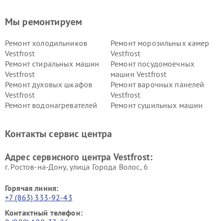
Мы ремонтируем
Ремонт холодильников
Ремонт морозильных камер
Vestfrost
Vestfrost
Ремонт стиральных машин
Ремонт посудомоечных
Vestfrost
машин Vestfrost
Ремонт духовых шкафов
Ремонт варочных панелей
Vestfrost
Vestfrost
Ремонт водонагревателей
Ремонт сушильных машин
Vestfrost
Vestfrost
Ремонт винных шкафов
Ремонт вытяжек Vestfrost
Контакты сервис центра
Vestfrost
Ремонт пылесосов Vestfrost
Адрес сервисного центра Vestfrost:
г. Ростов-на-Дону, улица Города Волос, 6
Горячая линия:
+7 (863) 333-92-43
Контактный телефон: