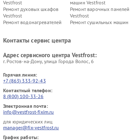
Vestfrost
машин Vestfrost
Ремонт духовых шкафов
Ремонт варочных панелей
Vestfrost
Vestfrost
Ремонт водонагревателей
Ремонт сушильных машин
Vestfrost
Vestfrost
Ремонт винных шкафов
Ремонт вытяжек Vestfrost
Контакты сервис центра
Vestfrost
Ремонт пылесосов Vestfrost
Адрес сервисного центра Vestfrost:
г. Ростов-на-Дону, улица Города Волос, 6
Горячая линия:
+7 (863) 333-92-43
Контактный телефон:
8 (800) 100-33-26
Электронная почта:
info@vestfrost-fixim.ru
для юридических лиц
manager@fix-vestfrost.ru
График работы: