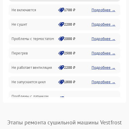
Не включается
1700 ₽
Подробнее →
Механические повреждения
Не сушит
2200 ₽
Подробнее →
Оптика
Проблемы с термостатом
2000 ₽
Подробнее →
Программное обеспечение
Перегрев
2500 ₽
Подробнее →
Датчики
Не работает вентиляция
2200 ₽
Подробнее →
Безопасность
Не запускается цикл
1800 ₽
Подробнее →
Проблемы с датчиком
2500 ₽
Подробнее →
влажности
Не работает нагреватель
2500 ₽
Подробнее →
Этапы ремонта сушильной машины Vestfrost