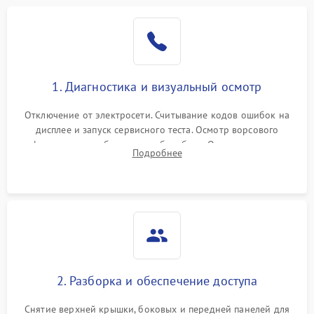
Проблемы с блоком
1800 ₽
Подробнее →
управления
Не завершает программу
1500 ₽
Подробнее →
Зависает программа
1500 ₽
Подробнее →
1. Диагностика и визуальный осмотр
Отключение от электросети. Считывание кодов ошибок на
Ошибка на дисплее
1290 ₽
Подробнее →
дисплее и запуск сервисного теста. Осмотр ворсового
фильтра, теплообменника и барабана. Опрос клиента о
Подробнее
неисправностях (не сушит, не крутит барабан, сильно шумит
или выдает ошибку).
2. Разборка и обеспечение доступа
Снятие верхней крышки, боковых и передней панелей для