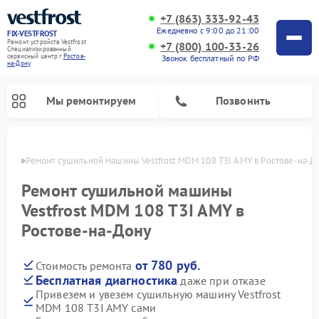
+7 (863) 333-92-43
Ежедневно с 9:00 до 21:00
FIX-VESTFROST
Ремонт устройств Vestfrost
+7 (800) 100-33-26
Специализированный
cервисный центр г.
Ростов-
Звонок бесплатный по РФ
на-Дону
Мы ремонтируем
Позвонить
-Дону
Ремонт сушильной машины Vestfrost MDM 108 T3I AMY в Ростове-на-Д
Ремонт сушильной машины
Vestfrost MDM 108 T3I AMY в
Ростове-на-Дону
от 780 руб.
Стоимость ремонта
Бесплатная диагностика
даже при отказе
Привезем и увезем сушильную машину Vestfrost
Ремонт холодильников Vestfrost
Ремонт стиральных машин Vestfrost
Ремонт духовых шкафов Vestfrost
Ремонт водонагревателей Vestfrost
Ремонт морозильных камер Vestfrost
Ремонт посудомоечных машин Vestfrost
Ремонт варочных панелей Vestfrost
Ремонт винных шкафов Vestfrost
MDM 108 T3I AMY сами