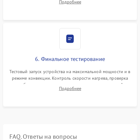
Подробнее
Надежная фиксация клемм и сборка корпуса шкафа.
6. Финальное тестирование
Тестовый запуск устройства на максимальной мощности и в
режиме конвекции. Контроль скорости нагрева, проверка
срабатывания термостата при достижении заданной
Подробнее
температуры и тест на отсутствие утечек тока.
FAQ. Ответы на вопросы