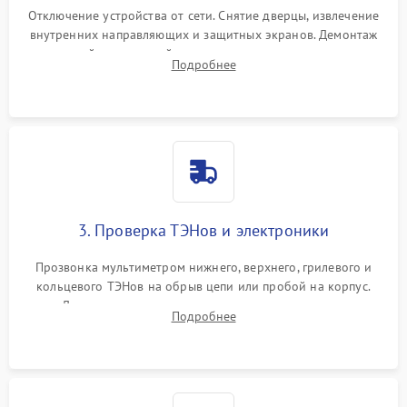
Отключение устройства от сети. Снятие дверцы, извлечение
внутренних направляющих и защитных экранов. Демонтаж
задней или верхней панели для прямого доступа к
Подробнее
нагревательным элементам, плате и вентиляторам.
3. Проверка ТЭНов и электроники
Прозвонка мультиметром нижнего, верхнего, грилевого и
кольцевого ТЭНов на обрыв цепи или пробой на корпус.
Диагностика термостата, датчиков температуры,
Подробнее
переключателя режимов и мотора конвекции.