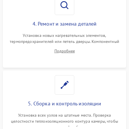
4. Ремонт и замена деталей
Установка новых нагревательных элементов,
термопредохранителей или петель дверцы. Компонентный
ремонт электронного модуля управления, замена
Подробнее
выгоревших реле, восстановление контактов и замена
уплотнителя.
5. Сборка и контроль изоляции
Установка всех узлов на штатные места. Проверка
целостности теплоизоляционного контура камеры, чтобы
исключить перегрев кухонной мебели и потерю тепла.