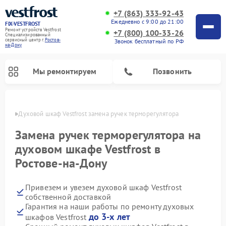
+7 (863) 333-92-43
Ежедневно с 9:00 до 21:00
FIX-VESTFROST
Ремонт устройств Vestfrost
+7 (800) 100-33-26
Специализированный
cервисный центр г.
Ростов-
Звонок бесплатный по РФ
на-Дону
Мы ремонтируем
Позвонить
-Дону
Духовой шкаф Vestfrost замена ручек терморегулятора
Замена ручек терморегулятора на
духовом шкафе Vestfrost в
Ростове-на-Дону
Привезем и увезем духовой шкаф Vestfrost
собственной доставкой
Гарантия на наши работы по ремонту духовых
Ремонт холодильников Vestfrost
Ремонт стиральных машин Vestfrost
Ремонт варочных панелей Vestfrost
Ремонт сушильных машин Vestfrost
Ремонт морозильных камер Vestfrost
Ремонт посудомоечных машин Vestfrost
Ремонт водонагревателей Vestfrost
Ремонт винных шкафов Vestfrost
до 3-х лет
шкафов Vestfrost