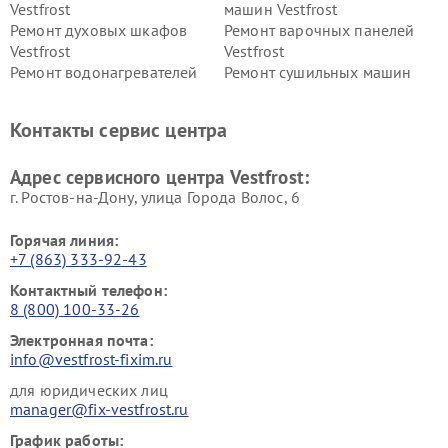
Vestfrost
машин Vestfrost
Ремонт духовых шкафов
Ремонт варочных панелей
Vestfrost
Vestfrost
Ремонт водонагревателей
Ремонт сушильных машин
Vestfrost
Vestfrost
Ремонт винных шкафов
Ремонт вытяжек Vestfrost
Контакты сервис центра
Vestfrost
Ремонт пылесосов Vestfrost
Адрес сервисного центра Vestfrost:
г. Ростов-на-Дону, улица Города Волос, 6
Горячая линия:
+7 (863) 333-92-43
Контактный телефон:
8 (800) 100-33-26
Электронная почта:
info@vestfrost-fixim.ru
для юридических лиц
manager@fix-vestfrost.ru
График работы: