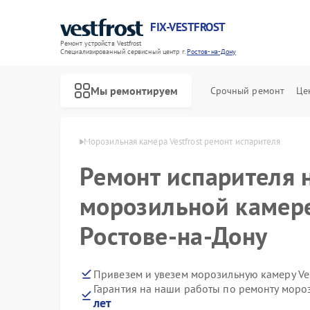
FIX-VESTFROST
Ремонт устройств Vestfrost
Специализированный cервисный центр г.
Ростов-на-Дону
Мы ремонтируем
Срочный ремонт
Це
t в Ростове-на-Дону
Морозильная камера Vestfrost ремонт испарителя
Ремонт испарителя 
морозильной камере 
Ростове-на-Дону
Привезем и увезем морозильную камеру Ves
Гарантия на наши работы по ремонту мороз
лет
Ремонт холодильников Vestfrost
Ремонт стиральных машин Vestfrost
Ремонт посудомоечных машин Vestfrost
Ремонт духовых шкафов Vestfrost
Ремонт варочных панелей Vestfrost
Ремонт водонагревателей Vestfrost
Ремонт сушильных машин Vestfrost
Ремонт винных шкафов Vestfrost