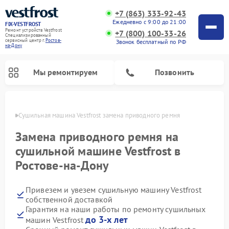
+7 (863) 333-92-43
Ежедневно с 9:00 до 21:00
FIX-VESTFROST
Ремонт устройств Vestfrost
+7 (800) 100-33-26
Специализированный
cервисный центр г.
Ростов-
Звонок бесплатный по РФ
на-Дону
Мы ремонтируем
Позвонить
-Дону
Сушильная машина Vestfrost замена приводного ремня
Замена приводного ремня на
сушильной машине Vestfrost в
Ростове-на-Дону
Привезем и увезем сушильную машину Vestfrost
собственной доставкой
Гарантия на наши работы по ремонту сушильных
Ремонт холодильников Vestfrost
Ремонт стиральных машин Vestfrost
Ремонт духовых шкафов Vestfrost
Ремонт водонагревателей Vestfrost
Ремонт морозильных камер Vestfrost
Ремонт посудомоечных машин Vestfrost
Ремонт варочных панелей Vestfrost
Ремонт винных шкафов Vestfrost
до 3-х лет
машин Vestfrost