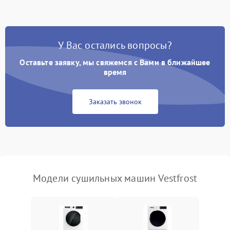
Не работает нагреватель
2500 ₽
Подробнее →
У Вас остались вопросы?
Проблемы с блоком
1800 ₽
Подробнее →
управления
Оставьте заявку, мы свяжемся с Вами в ближайшее
время
Не завершает программу
1500 ₽
Подробнее →
Заказать звонок
Зависает программа
1500 ₽
Подробнее →
Ошибка на дисплее
1290 ₽
Подробнее →
Модели сушильных машин Vestfrost