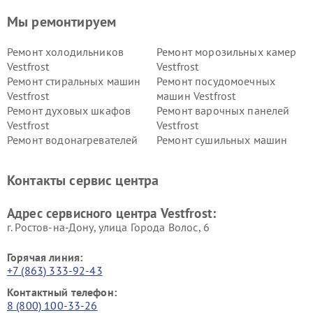
Мы ремонтируем
Ремонт холодильников
Ремонт морозильных камер
Vestfrost
Vestfrost
Ремонт стиральных машин
Ремонт посудомоечных
Vestfrost
машин Vestfrost
Ремонт духовых шкафов
Ремонт варочных панелей
Vestfrost
Vestfrost
Ремонт водонагревателей
Ремонт сушильных машин
Vestfrost
Vestfrost
Ремонт винных шкафов
Ремонт вытяжек Vestfrost
Контакты сервис центра
Vestfrost
Ремонт пылесосов Vestfrost
Адрес сервисного центра Vestfrost:
г. Ростов-на-Дону, улица Города Волос, 6
Горячая линия:
+7 (863) 333-92-43
Контактный телефон:
8 (800) 100-33-26