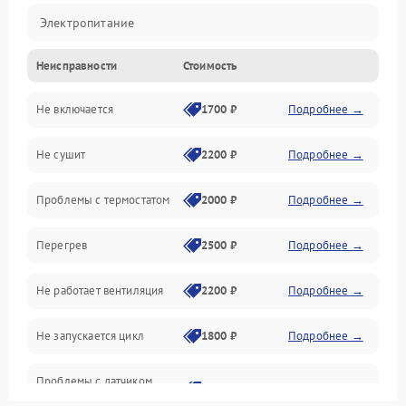
Электропитание
Неисправности
Стоимость
Нагрев
Не включается
1700 ₽
Подробнее →
Механические повреждения
Не сушит
2200 ₽
Подробнее →
Оптика
Проблемы с термостатом
2000 ₽
Подробнее →
Программное обеспечение
Перегрев
2500 ₽
Подробнее →
Датчики
Не работает вентиляция
2200 ₽
Подробнее →
Безопасность
Не запускается цикл
1800 ₽
Подробнее →
Проблемы с датчиком
2500 ₽
Подробнее →
влажности