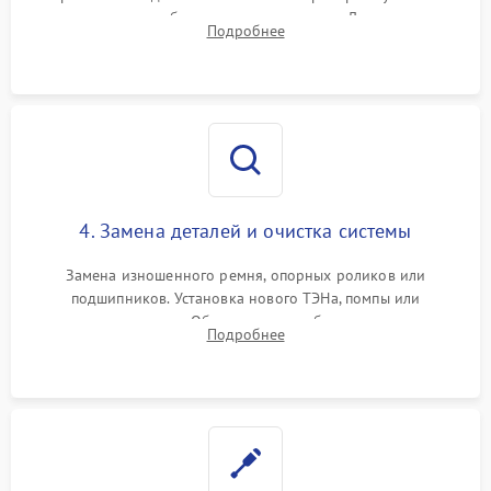
конденсатора, обмоток мотора и помпы. Для машин с
Подробнее
тепловым насосом — диагностика работы компрессора и
оценка циркуляции хладагента.
4. Замена деталей и очистка системы
Замена изношенного ремня, опорных роликов или
подшипников. Установка нового ТЭНа, помпы или
термодатчиков. Обязательная глубокая очистка
Подробнее
конденсатора, крыльчатки вентилятора и воздуховодов от
ворса. Восстановление платы управления.