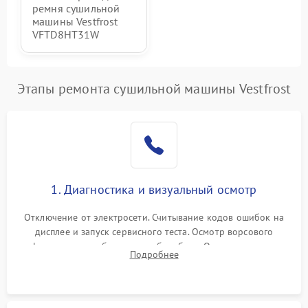
ремня сушильной
машины Vestfrost
VFTD8HT31W
Этапы ремонта сушильной машины Vestfrost
1. Диагностика и визуальный осмотр
Отключение от электросети. Считывание кодов ошибок на
дисплее и запуск сервисного теста. Осмотр ворсового
фильтра, теплообменника и барабана. Опрос клиента о
Подробнее
неисправностях (не сушит, не крутит барабан, сильно шумит
или выдает ошибку).