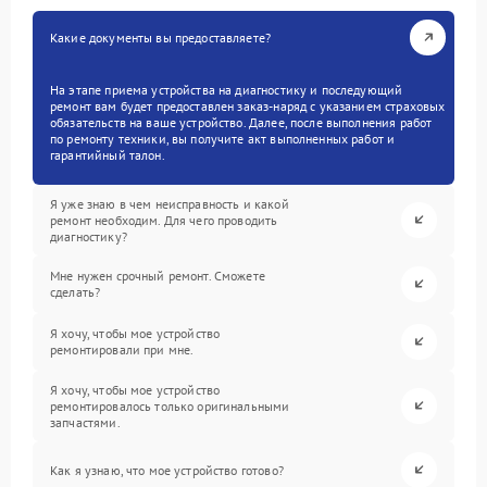
Какие документы вы предоставляете?
На этапе приема устройства на диагностику и последующий
ремонт вам будет предоставлен заказ-наряд с указанием страховых
обязательств на ваше устройство. Далее, после выполнения работ
по ремонту техники, вы получите акт выполненных работ и
гарантийный талон.
Я уже знаю в чем неисправность и какой
ремонт необходим. Для чего проводить
диагностику?
Мне нужен срочный ремонт. Сможете
сделать?
Я хочу, чтобы мое устройство
ремонтировали при мне.
Я хочу, чтобы мое устройство
ремонтировалось только оригинальными
запчастями.
Как я узнаю, что мое устройство готово?