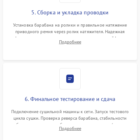
5. Сборка и укладка проводки
Установка барабана на ролики и правильное натяжение
приводного ремня через ролик натяжителя. Надежная
фиксация всех узлов, подключение клемм и шлейфов к
Подробнее
модулю управления. Монтаж корпусных панелей, люка и
верхней крышки устройства.
6. Финальное тестирование и сдача
Подключение сушильной машины к сети. Запуск тестового
цикла сушки. Проверка реверса барабана, стабильности
набора температуры, работы дренажного насоса (откачка
Подробнее
конденсата) и отсутствия посторонних скрипов, стуков или
вибраций.