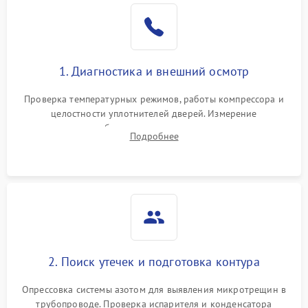
Образование конденсата
1800 ₽
Подробнее →
на стенках
Сбой в работе инвертора
2100 ₽
Подробнее →
1. Диагностика и внешний осмотр
Запах горелого при
2000 ₽
Подробнее →
Проверка температурных режимов, работы компрессора и
работе
целостности уплотнителей дверей. Измерение
сопротивления обмоток мотора, проверка термостата и
Не включается
Подробнее
1000 ₽
Подробнее →
считывание кодов ошибок с электронного дисплея.
холодильник
Проблемы с системой
автоматической
1800 ₽
Подробнее →
разморозки
2. Поиск утечек и подготовка контура
Опрессовка системы азотом для выявления микротрещин в
трубопроводе. Проверка испарителя и конденсатора