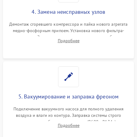
4. Замена неисправных узлов
Демонтаж сгоревшего компрессора и пайка нового агрегата
медно-фосфорным припоем. Установка нового фильтра-
осушителя. Замена изношенных вентиляторов обдува,
Подробнее
сломанных заслонок или поврежденных дверных петель.
5. Вакуумирование и заправка фреоном
Подключение вакуумного насоса для полного удаления
воздуха и влаги из контура. Заправка системы строго
дозированным объемом хладагента (R600a, R134a) по
Подробнее
электронным весам. Контроль рабочего давления в системе.