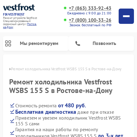
+7 (863) 333-92-43
Ежедневно с 9:00 до 21:00
FIX-VESTFROST
Ремонт устройств Vestfrost
+7 (800) 100-33-26
Специализированный
cервисный центр г.
Ростов-
Звонок бесплатный по РФ
на-Дону
Мы ремонтируем
Позвонить
-Дону
Ремонт холодильника Vestfrost WSBS 155 S в Ростове-на-Дону
Ремонт холодильника Vestfrost
WSBS 155 S в Ростове-на-Дону
от 480 руб.
Стоимость ремонта
Бесплатная диагностика
даже при отказе
Привезем и увезем холодильник Vestfrost WSBS
155 S сами
Ремонт морозильных камер Vestfrost
Ремонт посудомоечных машин Vestfrost
Ремонт варочных панелей Vestfrost
Ремонт сушильных машин Vestfrost
Ремонт стиральных машин Vestfrost
Ремонт духовых шкафов Vestfrost
Ремонт водонагревателей Vestfrost
Ремонт винных шкафов Vestfrost
Гарантия на наши работы по ремонту
до 3-х лет
холодильников Vestfrost WSBS 155 S