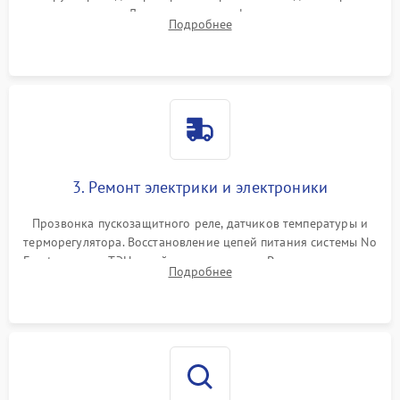
течеискателем. Демонтаж старого фильтра-осушителя и
Подробнее
продувка капиллярной трубки для устранения засоров.
3. Ремонт электрики и электроники
Прозвонка пускозащитного реле, датчиков температуры и
терморегулятора. Восстановление цепей питания системы No
Frost, включая ТЭН оттайки и вентилятор. Ремонт или замена
Подробнее
платы управления при сбоях алгоритмов.