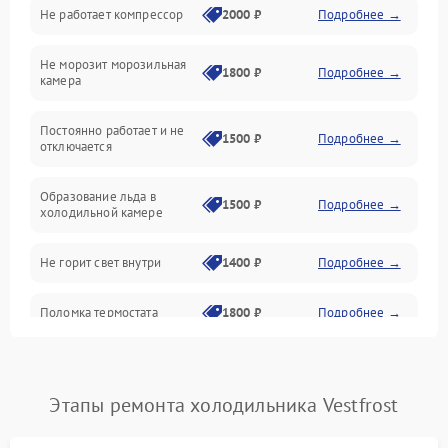
Не работает компрессор
2000 ₽
Подробнее →
Электропитание
Не морозит морозильная
Дренаж
1800 ₽
Подробнее →
камера
Оттайка
Постоянно работает и не
1500 ₽
Подробнее →
отключается
Программное обеспечение
Образование льда в
1500 ₽
Подробнее →
холодильной камере
Не горит свет внутри
1400 ₽
Подробнее →
Поломка термостата
1800 ₽
Подробнее →
Не работает вентилятор
1800 ₽
Подробнее →
Этапы ремонта холодильника Vestfrost
Поломка системы No Frost
2600 ₽
Подробнее →