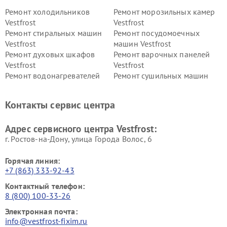
Ремонт холодильников
Ремонт морозильных камер
Vestfrost
Vestfrost
Ремонт стиральных машин
Ремонт посудомоечных
Vestfrost
машин Vestfrost
Ремонт духовых шкафов
Ремонт варочных панелей
Vestfrost
Vestfrost
Ремонт водонагревателей
Ремонт сушильных машин
Vestfrost
Vestfrost
Ремонт винных шкафов
Ремонт вытяжек Vestfrost
Контакты сервис центра
Vestfrost
Ремонт пылесосов Vestfrost
Адрес сервисного центра Vestfrost:
г. Ростов-на-Дону, улица Города Волос, 6
Горячая линия:
+7 (863) 333-92-43
Контактный телефон:
8 (800) 100-33-26
Электронная почта:
info@vestfrost-fixim.ru