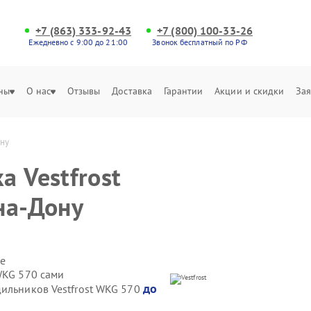
+7 (863) 333-92-43
+7 (800) 100-33-26
Ежедневно с 9:00 до 21:00
Звонок бесплатный по РФ
ны
О нас
Отзывы
Доставка
Гарантии
Акции и скидки
Зая
ону
 Vestfrost
на-Дону
е
WKG 570 сами
до
дильников Vestfrost WKG 570