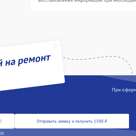
восстановление информации при необходи
й на ремонт
При оформл
Отправить заявку и получить 1500 ₽
сти