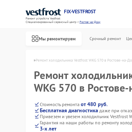
FIX-VESTFROST
Ремонт устройств Vestfrost
Специализированный cервисный центр г.
Ростов-на-Дону
Мы ремонтируем
Срочный ремонт
Це
t в Ростове-на-Дону
Ремонт холодильника Vestfrost WKG 570 в Ростове-на-Д
Ремонт холодильника
WKG 570 в Ростове-
от 480 руб.
Стоимость ремонта
Бесплатная диагностика
даже при отказ
Привезем и увезем холодильник Vestfrost 
Гарантия на наши работы по ремонту холо
3-х лет
Ремонт морозильных камер Vestfrost
Ремонт стиральных машин Vestfrost
Ремонт посудомоечных машин Vestfrost
Ремонт духовых шкафов Vestfrost
Ремонт варочных панелей Vestfrost
Ремонт водонагревателей Vestfrost
Ремонт сушильных машин Vestfrost
Ремонт винных шкафов Vestfrost